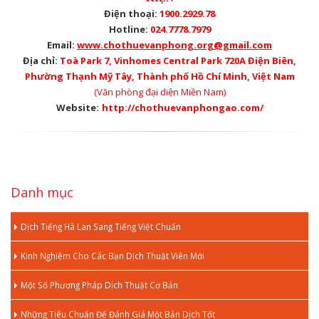
Điện thoại:
1900.2929.78
Hotline:
024.7778.7979
Email:
www.chothuevanphong.org@gmail.com
Địa chỉ:
Toà Park 7, Vinhomes Central Park 720A Điện Biên,
Phường Thạnh Mỹ Tây, Thành phố Hồ Chí Minh, Việt Nam
(Văn phòng đại diện Miền Nam)
Website:
http://chothuevanphongao.com/
Danh mục
Dịch Tiếng Hà Lan Sang Tiếng Việt Chuẩn
Kinh Nghiệm Cho Các Bạn Dịch Thuật Viên Mới
Một Số Phương Pháp Dịch Thuật Cơ Bản
Những Tiêu Chuẩn Để Đánh Giá Một Bản Dịch Tốt