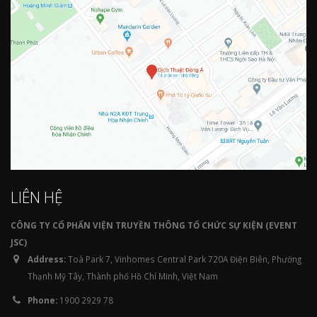
LIÊN HỆ
CÔNG TY CỔ PHẨN VIỆN TRUYỀN THÔNG TỔ CHỨC SỰ KIỆN (EVENT
JSC)
Address:
Toà Park 7, Vinhomes Central Park 720A Điện Biên, Phường
Thạnh Mỹ Tây, Thành phố Hồ Chí Minh, Việt Nam
Phone:
1900 2929 78