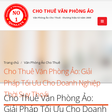
CHO THUÊ VĂN PHÒNG ẢO
Văn Phòng Ảo Cho Thuê - thương hiệu từ năm 2009
Trang chủ
Văn Phòng Ảo Cho Thuê
Cho Thuê Văn Phòng Ảo: Giải
Pháp Tối Ưu Cho Doanh Nghiệp
Thời Suy Thoái
Cho Thuê Văn Phòng Ảo:
Giải Pháp Tối Ưu Cho Doanh