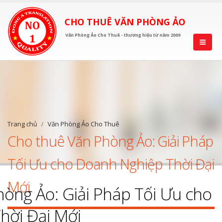
CHO THUÊ VĂN PHÒNG ẢO
Văn Phòng Ảo Cho Thuê - thương hiệu từ năm 2009
Trang chủ
Văn Phòng Ảo Cho Thuê
Cho thuê Văn Phòng Ảo: Giải Pháp
Tối Ưu cho Doanh Nghiệp Thời Đại
Mới
òng Ảo: Giải Pháp Tối Ưu cho
hời Đại Mới