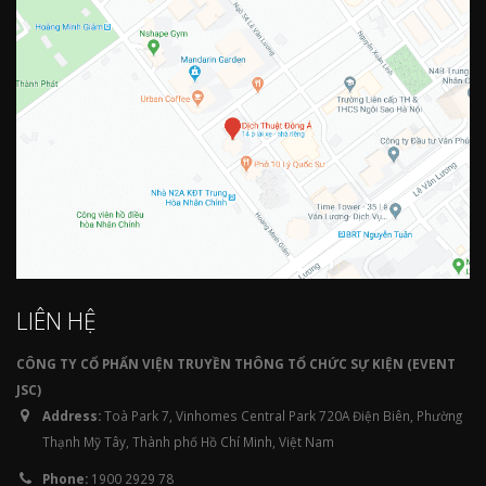
LIÊN HỆ
CÔNG TY CỔ PHẨN VIỆN TRUYỀN THÔNG TỔ CHỨC SỰ KIỆN (EVENT
JSC)
Address:
Toà Park 7, Vinhomes Central Park 720A Điện Biên, Phường
Thạnh Mỹ Tây, Thành phố Hồ Chí Minh, Việt Nam
Phone:
1900 2929 78