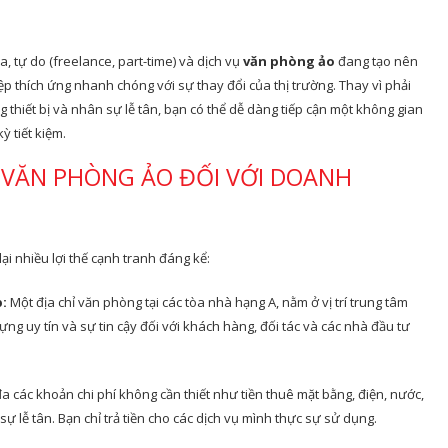
, tự do (freelance, part-time) và dịch vụ
văn phòng ảo
đang tạo nên
p thích ứng nhanh chóng với sự thay đổi của thị trường. Thay vì phải
g thiết bị và nhân sự lễ tân, bạn có thể dễ dàng tiếp cận một không gian
ỳ tiết kiệm.
Ụ VĂN PHÒNG ẢO ĐỐI VỚI DOANH
ại nhiều lợi thế cạnh tranh đáng kể:
:
Một địa chỉ văn phòng tại các tòa nhà hạng A, nằm ở vị trí trung tâm
ựng uy tín và sự tin cậy đối với khách hàng, đối tác và các nhà đầu tư
a các khoản chi phí không cần thiết như tiền thuê mặt bằng, điện, nước,
n sự lễ tân. Bạn chỉ trả tiền cho các dịch vụ mình thực sự sử dụng.