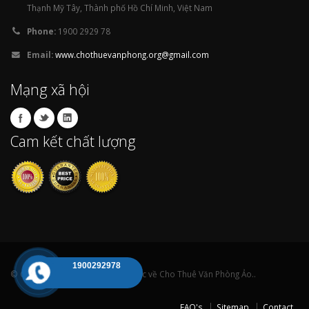
Thạnh Mỹ Tây, Thành phố Hồ Chí Minh, Việt Nam
Phone:
1900 2929 78
Email:
www.chothuevanphong.org@gmail.com
Mạng xã hội
Cam kết chất lượng
1900292978
© Copyright 2009 Bản quyền thuộc về Cho Thuê Văn Phòng Ảo..
FAQ's
Sitemap
Contact