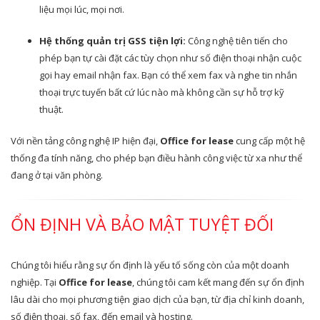
liệu mọi lúc, mọi nơi.
Hệ thống quản trị GSS tiện lợi:
Công nghệ tiên tiến cho
phép bạn tự cài đặt các tùy chọn như số điện thoại nhận cuộc
gọi hay email nhận fax. Bạn có thể xem fax và nghe tin nhắn
thoại trực tuyến bất cứ lúc nào mà không cần sự hỗ trợ kỹ
thuật.
Với nền tảng công nghệ IP hiện đại,
Office for lease
cung cấp một hệ
thống đa tính năng, cho phép bạn điều hành công việc từ xa như thể
đang ở tại văn phòng.
ỔN ĐỊNH VÀ BẢO MẬT TUYỆT ĐỐI
Chúng tôi hiểu rằng sự ổn định là yếu tố sống còn của một doanh
nghiệp. Tại
Office for lease
, chúng tôi cam kết mang đến sự ổn định
lâu dài cho mọi phương tiện giao dịch của bạn, từ địa chỉ kinh doanh,
số điện thoại, số fax, đến email và hosting.