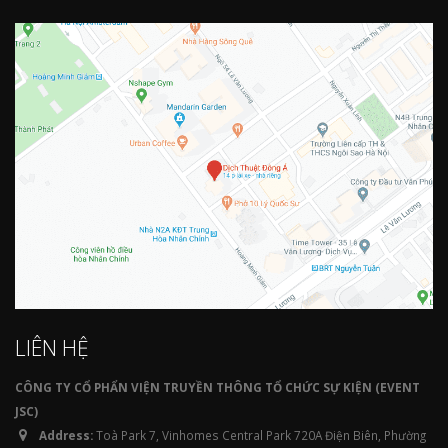
LIÊN HỆ
CÔNG TY CỔ PHẨN VIỆN TRUYỀN THÔNG TỔ CHỨC SỰ KIỆN (EVENT
JSC)
Address:
Toà Park 7, Vinhomes Central Park 720A Điện Biên, Phường