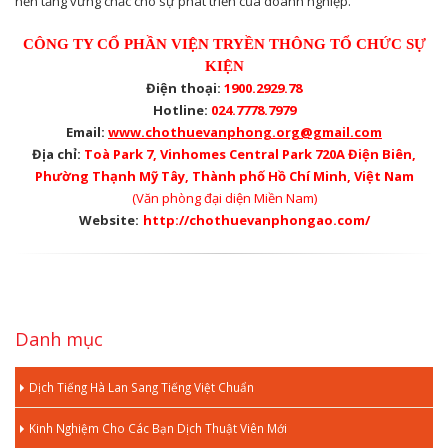
nền tảng vững chắc cho sự phát triển của doanh nghiệp.
CÔNG TY CỔ PHẦN VIỆN TRYỀN THÔNG TỔ CHỨC SỰ
KIỆN
Điện thoại:
1900.2929.78
Hotline:
024.7778.7979
Email:
www.chothuevanphong.org@gmail.com
Địa chỉ:
Toà Park 7, Vinhomes Central Park 720A Điện Biên,
Phường Thạnh Mỹ Tây, Thành phố Hồ Chí Minh, Việt Nam
(Văn phòng đại diện Miền Nam)
Website:
http://chothuevanphongao.com/
Danh mục
Dịch Tiếng Hà Lan Sang Tiếng Việt Chuẩn
Kinh Nghiệm Cho Các Bạn Dịch Thuật Viên Mới