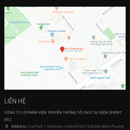
LIÊN HỆ
CÔNG TY CỔ PHẨN VIỆN TRUYỀN THÔNG TỔ CHỨC SỰ KIỆN (EVENT
JSC)
Address:
Toà Park 7, Vinhomes Central Park 720A Điện Biên, Phường