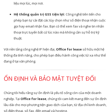
liệu mọi lúc, mọi nơi.
Hệ thống quản trị GSS tiện lợi:
Công nghệ tiên tiến cho
phép bạn tự cài đặt các tùy chọn như số điện thoại nhận cuộc
gọi hay email nhận fax. Bạn có thể xem fax và nghe tin nhắn
thoại trực tuyến bất cứ lúc nào mà không cần sự hỗ trợ kỹ
thuật.
Với nền tảng công nghệ IP hiện đại,
Office for lease
sở hữu một hệ
thống đa tính năng, cho phép bạn điều hành công việc từ xa như thể
đang ở tại văn phòng.
ỔN ĐỊNH VÀ BẢO MẬT TUYỆT ĐỐI
Chúng tôi hiểu rằng sự ổn định là yếu tố sống còn của một doanh
nghiệp. Tại
Office for lease
, chúng tôi cam kết mang đến sự ổn định
lâu dài cho mọi phương tiện giao dịch của bạn, từ địa chỉ kinh doanh,
số điện thoại, số fax, đến email và hosting.