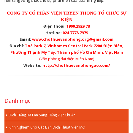
nền tảng vững chắc cho sự phát triển của doanh nghiệp.
CÔNG TY CỔ PHẦN VIỆN TRYỀN THÔNG TỔ CHỨC SỰ
KIỆN
Điện thoại:
1900.2929.78
Hotline:
024.7778.7979
Email:
www.chothuevanphong.org@gmail.com
Địa chỉ:
Toà Park 7, Vinhomes Central Park 720A Điện Biên,
Phường Thạnh Mỹ Tây, Thành phố Hồ Chí Minh, Việt Nam
(Văn phòng đại diện Miền Nam)
Website:
http://chothuevanphongao.com/
Danh mục
Dịch Tiếng Hà Lan Sang Tiếng Việt Chuẩn
Kinh Nghiệm Cho Các Bạn Dịch Thuật Viên Mới