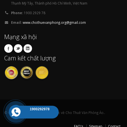
Thạnh Mỹ Tây, Thành phố Hồ Chí Minh, Việt Nam
Phone:
1900 2929 78
Email:
www.chothuevanphong.org@gmail.com
Mạng xã hội
Cam kết chất lượng
1900292978
© Copyright 2009 Bản quyền thuộc về Cho Thuê Văn Phòng Ảo..
FAQ's
Sitemap
Contact