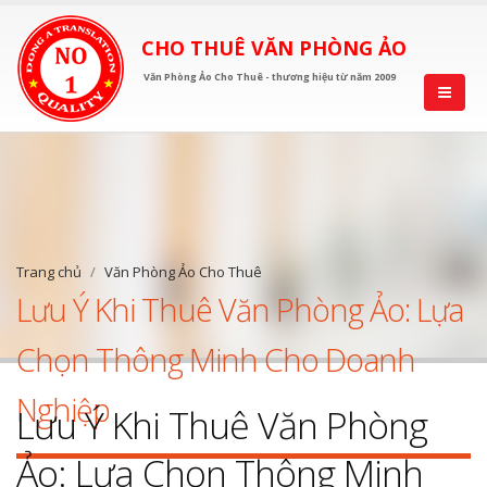
CHO THUÊ VĂN PHÒNG ẢO
Văn Phòng Ảo Cho Thuê - thương hiệu từ năm 2009
Trang chủ
Văn Phòng Ảo Cho Thuê
Lưu Ý Khi Thuê Văn Phòng Ảo: Lựa
Chọn Thông Minh Cho Doanh
Nghiệp
Lưu Ý Khi Thuê Văn Phòng
Ảo: Lựa Chọn Thông Minh