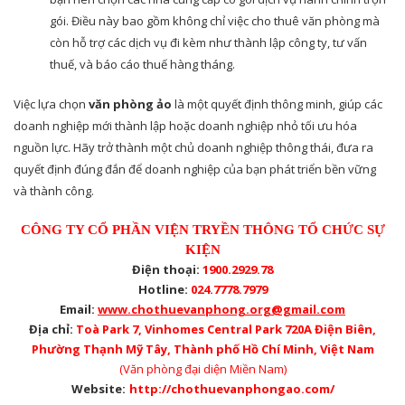
gói. Điều này bao gồm không chỉ việc cho thuê văn phòng mà
còn hỗ trợ các dịch vụ đi kèm như thành lập công ty, tư vấn
thuế, và báo cáo thuế hàng tháng.
Việc lựa chọn
văn phòng ảo
là một quyết định thông minh, giúp các
doanh nghiệp mới thành lập hoặc doanh nghiệp nhỏ tối ưu hóa
nguồn lực. Hãy trở thành một chủ doanh nghiệp thông thái, đưa ra
quyết định đúng đắn để doanh nghiệp của bạn phát triển bền vững
và thành công.
CÔNG TY CỔ PHẦN VIỆN TRYỀN THÔNG TỔ CHỨC SỰ
KIỆN
Điện thoại:
1900.2929.78
Hotline:
024.7778.7979
Email:
www.chothuevanphong.org@gmail.com
Địa chỉ:
Toà Park 7, Vinhomes Central Park 720A Điện Biên,
Phường Thạnh Mỹ Tây, Thành phố Hồ Chí Minh, Việt Nam
(Văn phòng đại diện Miền Nam)
Website:
http://chothuevanphongao.com/