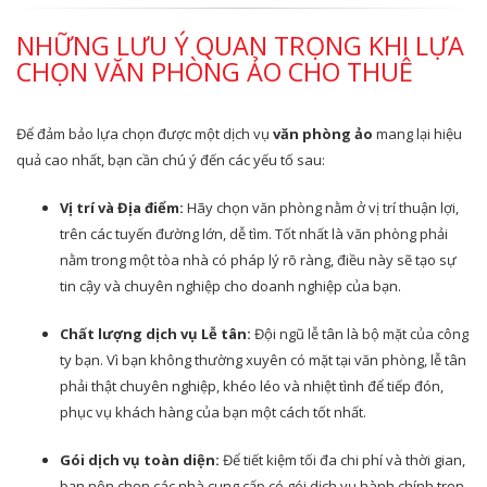
NHỮNG LƯU Ý QUAN TRỌNG KHI LỰA
CHỌN VĂN PHÒNG ẢO CHO THUÊ
Để đảm bảo lựa chọn được một dịch vụ
văn phòng ảo
mang lại hiệu
quả cao nhất, bạn cần chú ý đến các yếu tố sau:
Vị trí và Địa điểm:
Hãy chọn văn phòng nằm ở vị trí thuận lợi,
trên các tuyến đường lớn, dễ tìm. Tốt nhất là văn phòng phải
nằm trong một tòa nhà có pháp lý rõ ràng, điều này sẽ tạo sự
tin cậy và chuyên nghiệp cho doanh nghiệp của bạn.
Chất lượng dịch vụ Lễ tân:
Đội ngũ lễ tân là bộ mặt của công
ty bạn. Vì bạn không thường xuyên có mặt tại văn phòng, lễ tân
phải thật chuyên nghiệp, khéo léo và nhiệt tình để tiếp đón,
phục vụ khách hàng của bạn một cách tốt nhất.
Gói dịch vụ toàn diện:
Để tiết kiệm tối đa chi phí và thời gian,
bạn nên chọn các nhà cung cấp có gói dịch vụ hành chính trọn