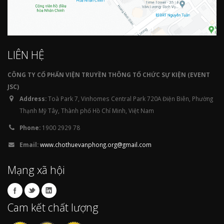
LIÊN HỆ
CÔNG TY CỔ PHẨN VIỆN TRUYỀN THÔNG TỔ CHỨC SỰ KIỆN (EVENT
JSC)
Address:
Toà Park 7, Vinhomes Central Park 720A Điện Biên, Phường
Thạnh Mỹ Tây, Thành phố Hồ Chí Minh, Việt Nam
Phone:
1900 2929 78
Email:
www.chothuevanphong.org@gmail.com
Mạng xã hội
Cam kết chất lượng